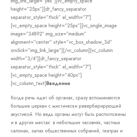
img_link_large=”yes”][vc_empty_space
height=”25px”][dt_fancy_separator
separator_style=”thick” el_width=”7″]
[vc_empty_space height=”25px”][vc_single_image
image=”34892″ img_size=”medium”
alignment=”center” style=”vc_box_shadow_3d”
onclick=”img_link_large”][/vc_column][vc_column
width=”3/4″][dt_fancy_separator
separator_style=”thick” el_width=”7″]
[vc_empty_space height=”40px”]
[vc_column_text]
Введение
Когда речь идет об органах, сразу вспоминаются
большие церкви с мистически реверберирующей
акустикой. Но ведь органы могут быть расположены
и в других местах: в небольших часовнях, частных
салонах, залах общественных собраний, театрах и