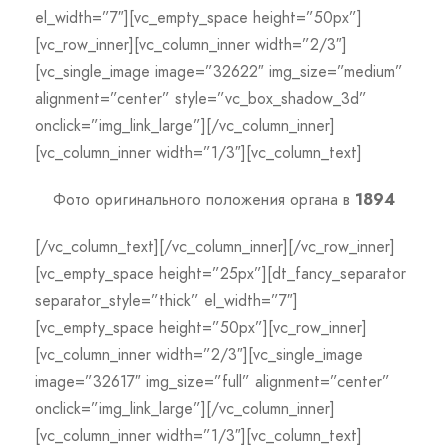
el_width=”7″][vc_empty_space height=”50px”]
[vc_row_inner][vc_column_inner width=”2/3″]
[vc_single_image image=”32622″ img_size=”medium”
alignment=”center” style=”vc_box_shadow_3d”
onclick=”img_link_large”][/vc_column_inner]
[vc_column_inner width=”1/3″][vc_column_text]
Фото оригинального положения органа в
1894
[/vc_column_text][/vc_column_inner][/vc_row_inner]
[vc_empty_space height=”25px”][dt_fancy_separator
separator_style=”thick” el_width=”7″]
[vc_empty_space height=”50px”][vc_row_inner]
[vc_column_inner width=”2/3″][vc_single_image
image=”32617″ img_size=”full” alignment=”center”
onclick=”img_link_large”][/vc_column_inner]
[vc_column_inner width=”1/3″][vc_column_text]