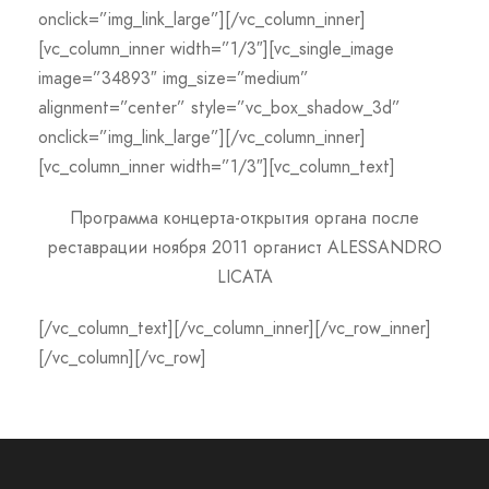
onclick=”img_link_large”][/vc_column_inner]
[vc_column_inner width=”1/3″][vc_single_image
image=”34893″ img_size=”medium”
alignment=”center” style=”vc_box_shadow_3d”
onclick=”img_link_large”][/vc_column_inner]
[vc_column_inner width=”1/3″][vc_column_text]
Программа концерта-открытия органа
после
реставрации
ноября 2011 органист ALESSANDRO
LICATA
[/vc_column_text][/vc_column_inner][/vc_row_inner]
[/vc_column][/vc_row]