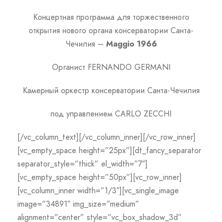
Концертная программа для торжественного
открытия нового органа консерватории Санта-
Чечилия –
Maggio
1966
Органист FERNANDO GERMANI
Камерный оркестр консерватории Санта-Чечилия
под управлением CARLO ZECCHI
[/vc_column_text][/vc_column_inner][/vc_row_inner]
[vc_empty_space height=”25px”][dt_fancy_separator
separator_style=”thick” el_width=”7″]
[vc_empty_space height=”50px”][vc_row_inner]
[vc_column_inner width=”1/3″][vc_single_image
image=”34891″ img_size=”medium”
alignment=”center” style=”vc_box_shadow_3d”