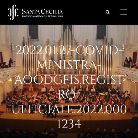
2022.01.27-COVID-
MINISTRA-
AOODGFIS.REGIST
RO-
UFFICIALE.2022.000
1234