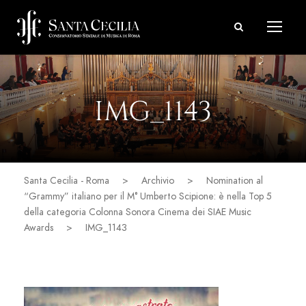
IMG_1143
Santa Cecilia - Roma
>
Archivio
>
Nomination al
“Grammy” italiano per il M° Umberto Scipione: è nella Top 5
della categoria Colonna Sonora Cinema dei SIAE Music
Awards
>
IMG_1143