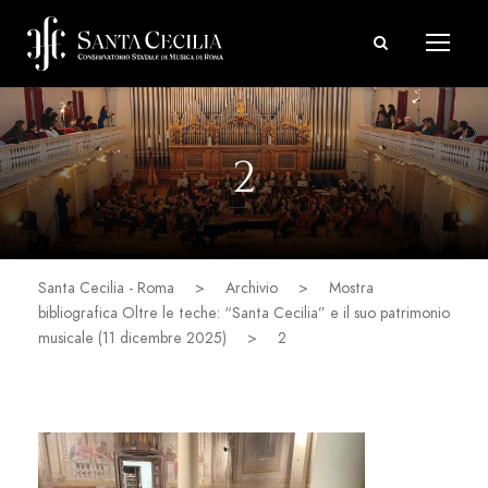
2
Santa Cecilia - Roma
>
Archivio
>
Mostra
bibliografica Oltre le teche: “Santa Cecilia” e il suo patrimonio
musicale (11 dicembre 2025)
>
2