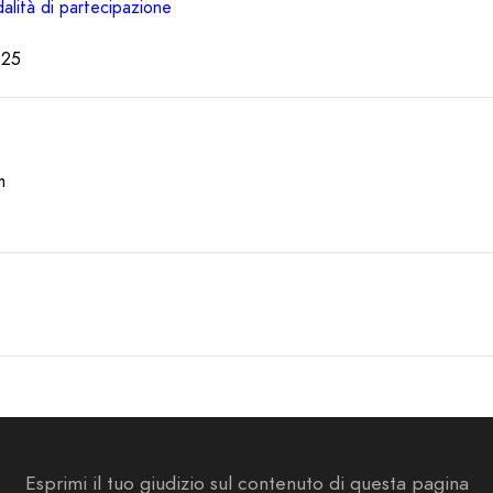
dalità di partecipazione
025
m
Esprimi il tuo giudizio sul contenuto di questa pagina