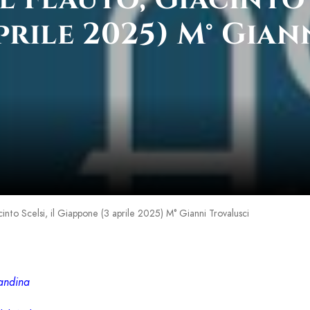
prile 2025) M° Gian
cinto Scelsi, il Giappone (3 aprile 2025) M° Gianni Trovalusci
candina