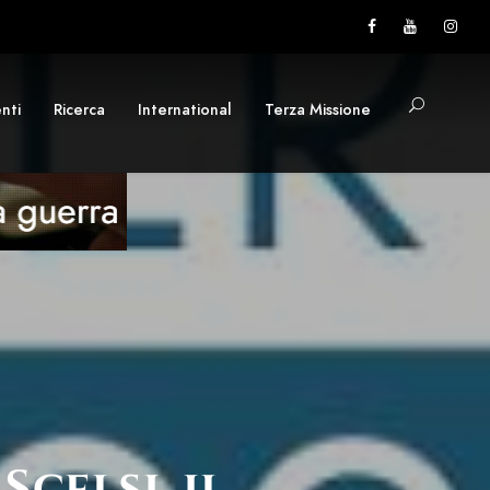
nti
Ricerca
International
Terza Missione
celsi, il