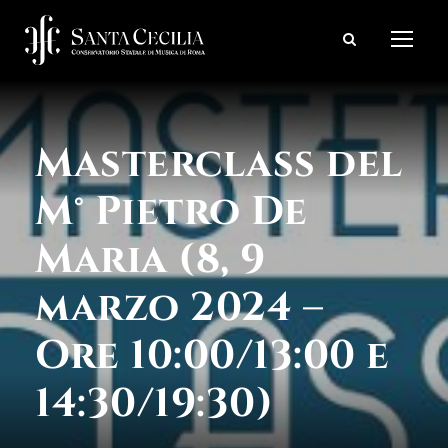
Masterclass del
M° Pietro De
Maria (8, 9
marzo 2024 –
Ore 10:00/13:00 e
14:30/19:30)