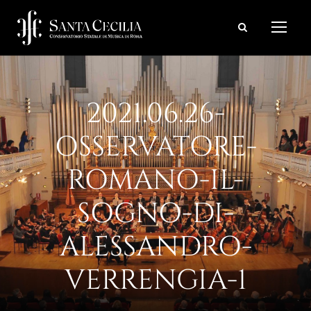
2021.06.26-
OSSERVATORE-
ROMANO-IL-
SOGNO-DI-
ALESSANDRO-
VERRENGIA-1