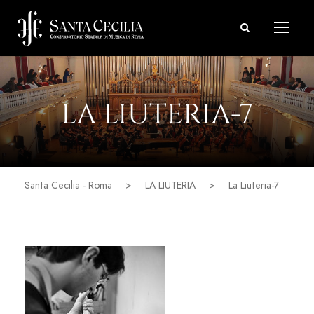
LA LIUTERIA-7
Santa Cecilia - Roma
>
LA LIUTERIA
>
La Liuteria-7