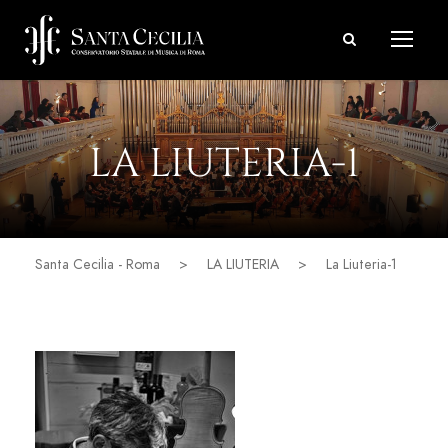
LA LIUTERIA-1
Santa Cecilia - Roma
>
LA LIUTERIA
>
La Liuteria-1