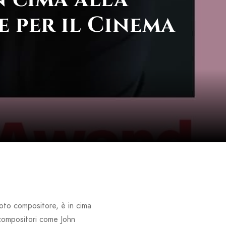
e per il Cinema
noto compositore, è in cima
i compositori come John