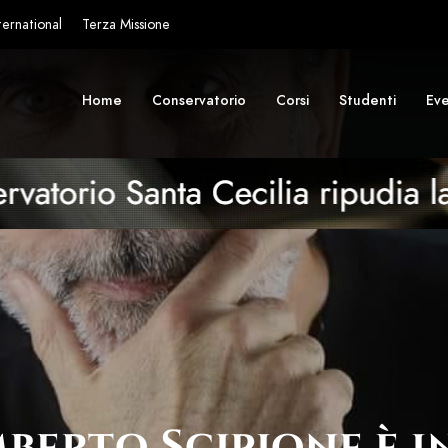
ternational
Terza Missione
Home
Conservatorio
Corsi
Studenti
Eve
berto Scipione è i