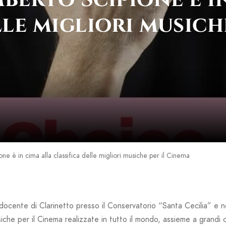
lle migliori musich
ne è in cima alla classifica delle migliori musiche per il Cinema
docente di Clarinetto presso il Conservatorio “Santa Cecilia” e 
musiche per il Cinema realizzate in tutto il mondo, assieme a grand