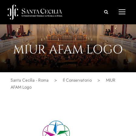
MIUR AFAM LOGO
Santa Cecilia - Roma
>
Il Conservatorio
>
MIUR
AFAM Logo