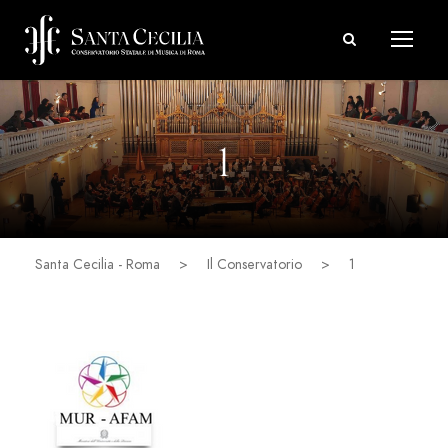
1
Santa Cecilia - Roma
>
Il Conservatorio
>
1