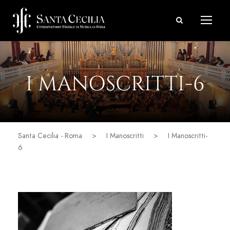
I MANOSCRITTI-6
Santa Cecilia - Roma
>
I Manoscritti
>
I Manoscritti-
6