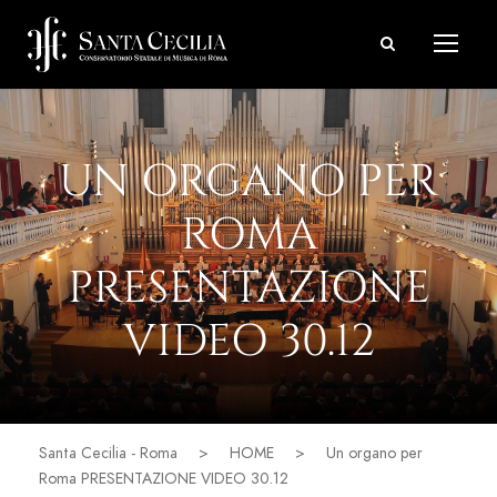
UN ORGANO PER
ROMA
PRESENTAZIONE
VIDEO 30.12
Santa Cecilia - Roma
>
HOME
>
Un organo per
Roma PRESENTAZIONE VIDEO 30.12