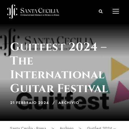
Guitfest 2024 –
The
International
Guitar Festival
21 FEBBRAIO 2024
ARCHIVIO
Santa Cecilia - Roma
>
Archivio
>
Guitfest 2024 –