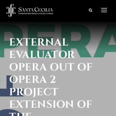
EXTERNAL
EVALUATOR
OPERA OUT OF
OPERA 2
PROJECT
EXTENSION OF