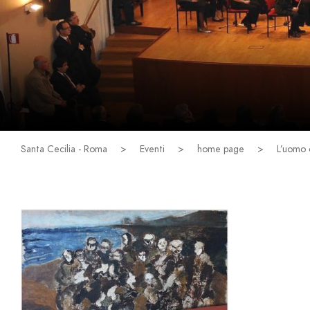
Santa Cecilia - Roma
>
Eventi
>
home page
>
L’uomo 