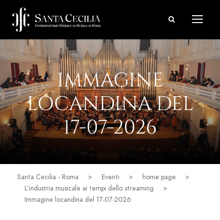
IMMAGINE
LOCANDINA DEL
17-07-2026
Santa Cecilia - Roma
>
Eventi
>
home page
>
L’industria musicale ai tempi dello streaming
>
Immagine locandina del 17-07-2026