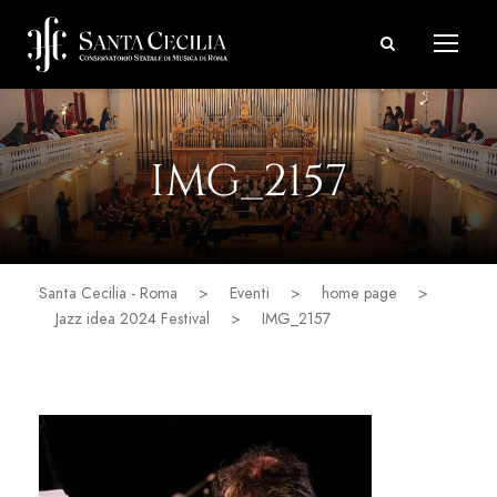
IMG_2157
Santa Cecilia - Roma
>
Eventi
>
home page
>
Jazz idea 2024 Festival
>
IMG_2157