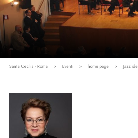
Santa Cecilia - Roma
>
Eventi
>
home page
>
Jazz id