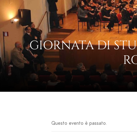
GIORNATA DI STU
R
Questo evento è passato.