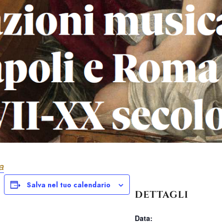
na
Salva nel tuo calendario
DETTAGLI
Data: