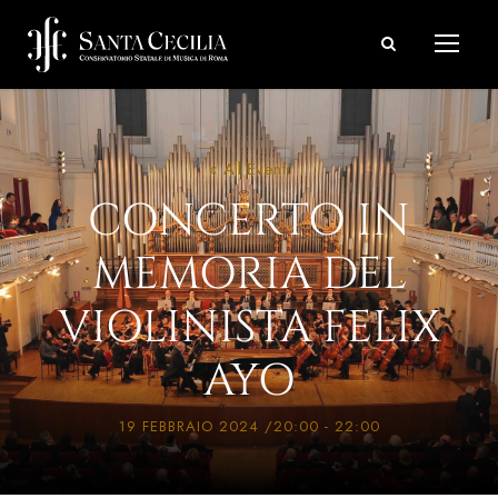
« All Eventi
CONCERTO IN
MEMORIA DEL
VIOLINISTA FELIX
AYO
19 FEBBRAIO 2024 /20:00
-
22:00