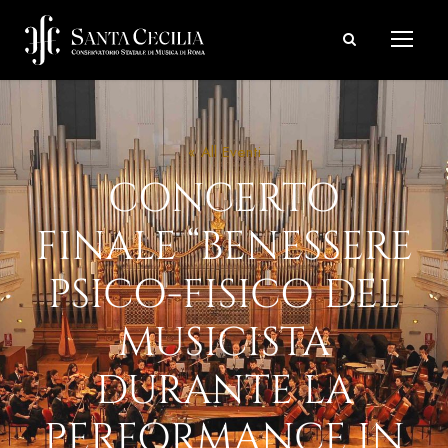
« All Eventi
CONCERTO
FINALE “BENESSERE
PSICO-FISICO DEL
MUSICISTA
DURANTE LA
PERFORMANCE IN