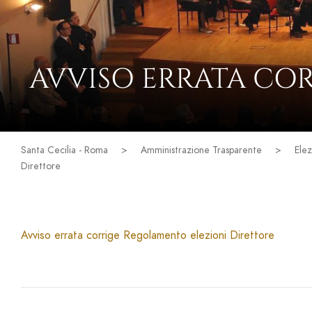
AVVISO ERRATA CO
Santa Cecilia - Roma
>
Amministrazione Trasparente
>
Elez
Direttore
Avviso errata corrige Regolamento elezioni Direttore