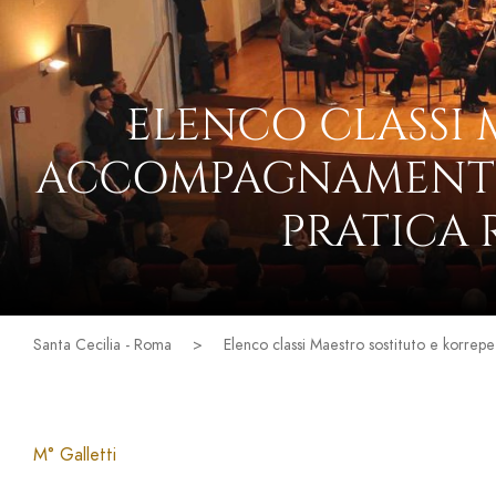
ELENCO CLASSI 
ACCOMPAGNAMENTO P
PRATICA 
Santa Cecilia - Roma
>
Elenco classi Maestro sostituto e korrep
M° Galletti