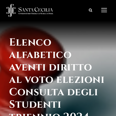
Elenco
alfabetico
aventi diritto
al voto elezioni
Consulta degli
Studenti