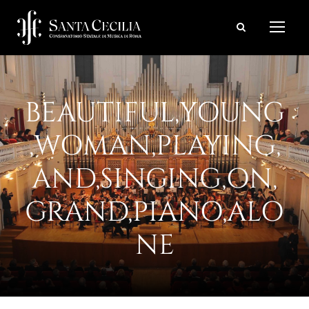
BEAUTIFUL,YOUNG
,WOMAN,PLAYING,
AND,SINGING,ON,
GRAND,PIANO,ALO
NE