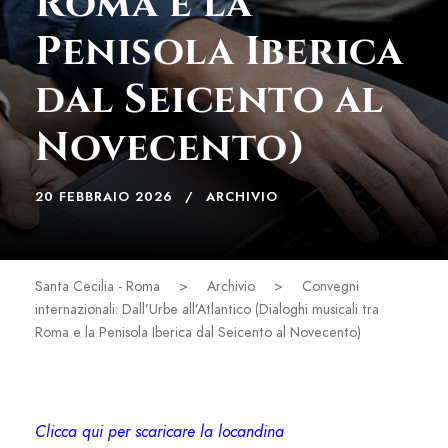
Roma e la
Penisola Iberica
dal Seicento al
Novecento)
20 FEBBRAIO 2026
ARCHIVIO
Santa Cecilia - Roma
>
Archivio
>
Convegni
internazionali: Dall’Urbe all’Atlantico (Dialoghi musicali tra
Roma e la Penisola Iberica dal Seicento al Novecento)
Clicca qui per scaricare la locandina