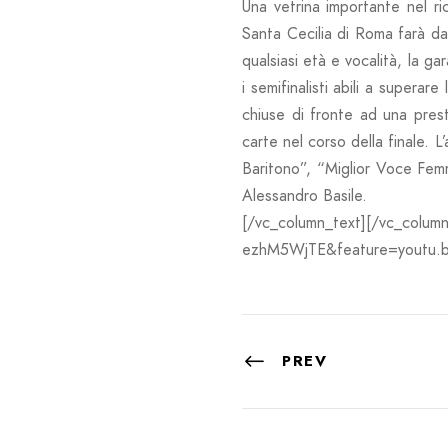
Una vetrina importante nel ri
Santa Cecilia di Roma farà da 
qualsiasi età e vocalità, la 
i semifinalisti abili a superar
chiuse di fronte ad una presti
carte nel corso della finale. 
Baritono”, “Miglior Voce Femmi
Alessandro Basile.
[/vc_column_text][/vc_colum
ezhM5WjTE&feature=youtu.be
PREV