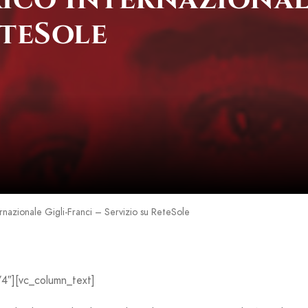
eteSole
rnazionale Gigli-Franci – Servizio su ReteSole
4″][vc_column_text]