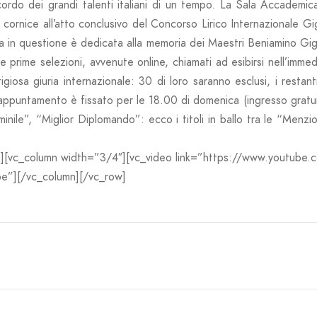
cordo dei grandi talenti italiani di un tempo. La Sala Accademi
cornice all’atto conclusivo del Concorso Lirico Internazionale Gig
gara in questione è dedicata alla memoria dei Maestri Beniamino Gi
e le prime selezioni, avvenute online, chiamati ad esibirsi nell’immed
giosa giuria internazionale: 30 di loro saranno esclusi, i restan
L’appuntamento è fissato per le 18.00 di domenica (ingresso gratui
nile”, “Miglior Diplomando”: ecco i titoli in ballo tra le “Menzion
n][vc_column width=”3/4″][vc_video link=”https://www.youtube.
”][/vc_column][/vc_row]