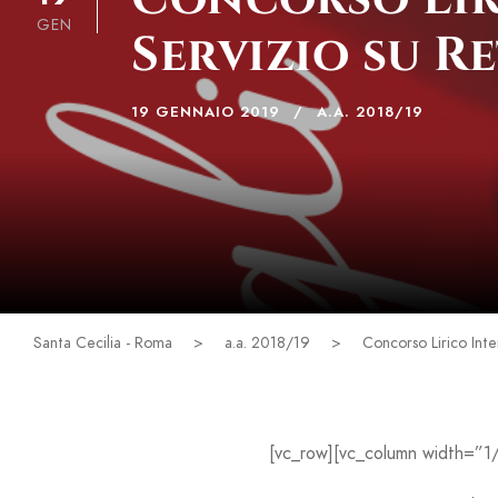
GEN
Servizio su R
19 GENNAIO 2019
A.A. 2018/19
Santa Cecilia - Roma
>
a.a. 2018/19
>
Concorso Lirico Inte
[vc_row][vc_column width=”1/