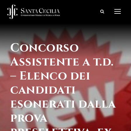
Concorso
Assistente a t.d.
– Elenco dei
candidati
esonerati dalla
prova