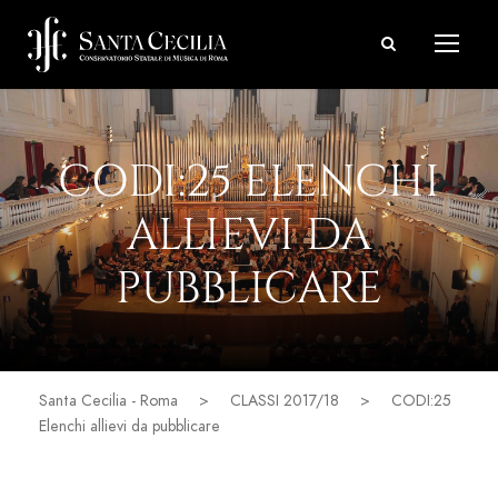
CODI:25 ELENCHI
ALLIEVI DA
PUBBLICARE
Santa Cecilia - Roma
>
CLASSI 2017/18
>
CODI:25
Elenchi allievi da pubblicare