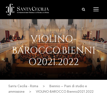
VIOLINO-
BAROCCO.BIENNI
O2021.2022
Santa Cecilia - Roma
>
Biennio – Piani di studio e
ammissione
>
VIOLINO-BAROCCO.Biennio2021.2022