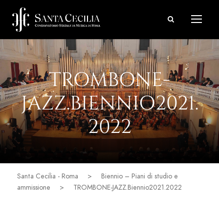
TROMBONE-
JAZZ.BIENNIO2021.
2022
Santa Cecilia - Roma
>
Biennio – Piani di studio e
ammissione
>
TROMBONE-JAZZ.Biennio2021.2022