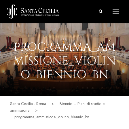
PROGRAMMA_AM
MISSIONE_VIOLIN
O_BIENNIO_BN
Santa Cecilia - Roma
>
Biennio – Piani di studio e
ammissione
>
programma_ammissione_violino_biennio_bn