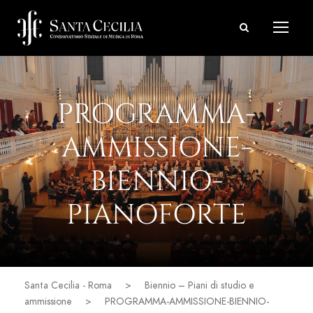
PROGRAMMA-
AMMISSIONE-
BIENNIO-
PIANOFORTE
Santa Cecilia - Roma
>
Biennio – Piani di studio e
ammissione
>
PROGRAMMA-AMMISSIONE-BIENNIO-