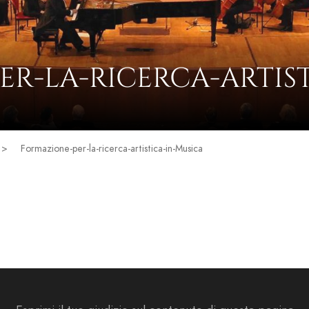
R-LA-RICERCA-ARTIS
>
Formazione-per-la-ricerca-artistica-in-Musica