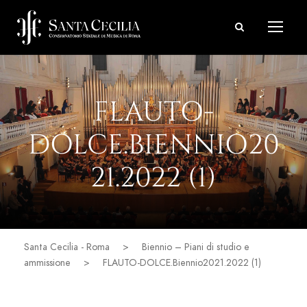
FLAUTO-
DOLCE.BIENNIO20
21.2022 (1)
Santa Cecilia - Roma
>
Biennio – Piani di studio e
ammissione
>
FLAUTO-DOLCE.Biennio2021.2022 (1)