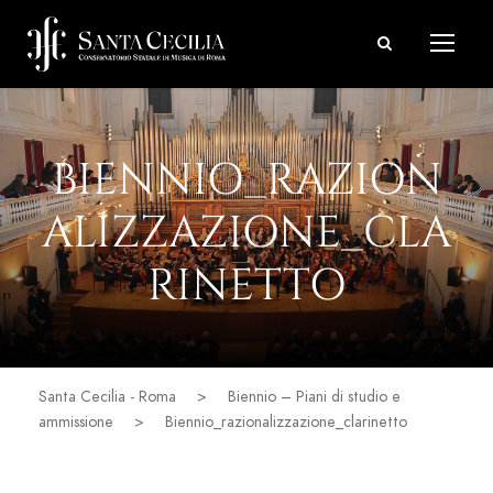
BIENNIO_RAZION
ALIZZAZIONE_CLA
RINETTO
Santa Cecilia - Roma
>
Biennio – Piani di studio e
ammissione
>
Biennio_razionalizzazione_clarinetto