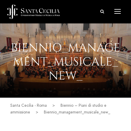
BIENNIO_MANAGE
MENT_MUSICALE_
NEW_
Santa Cecilia - Roma
>
Biennio – Piani di studio e
ammissione
>
Biennio_management_musicale_new_