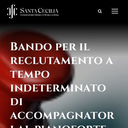
Bando per il
reclutamento a
tempo
indeterminato
di
accompagnator