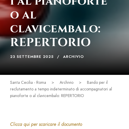
i al pianoforte
o al
clavicembalo:
REPERTORIO
23 SETTEMBRE 2025
ARCHIVIO
Santa Cecilia - Roma
>
Archivio
>
Bando per il
reclutamento a tempo indeterminato di accompagnatori al
pianoforte o al clavicembalo: REPERTORIO
Clicca qui per scaricare il documento