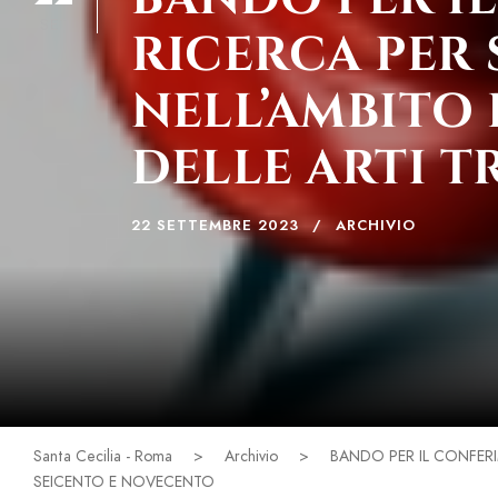
SET
RICERCA PER 
NELL’AMBITO
DELLE ARTI 
22 SETTEMBRE 2023
ARCHIVIO
Santa Cecilia - Roma
>
Archivio
>
BANDO PER IL CONFERI
SEICENTO E NOVECENTO