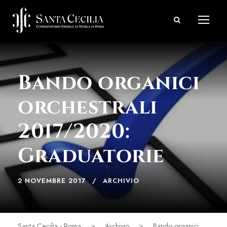
Bando organici
orchestrali
2017/2020:
Graduatorie
2 NOVEMBRE 2017
ARCHIVIO
Santa Cecilia - Roma
>
Archivio
>
Bando organici