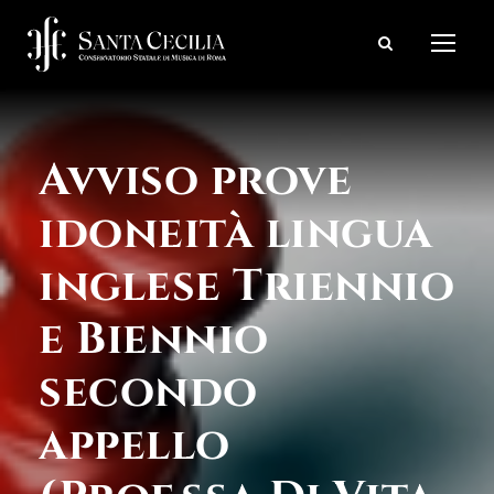
Avviso prove
idoneità lingua
inglese Triennio
e Biennio
secondo
appello