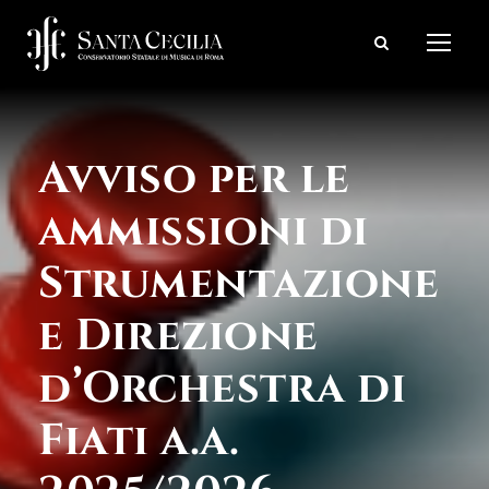
Avviso per le
ammissioni di
Strumentazione
e Direzione
d’Orchestra di
Fiati a.a.