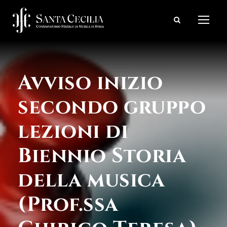
Avviso inizio
secondo gruppo
lezioni di
Biennio Storia
della musica
(Prof.ssa