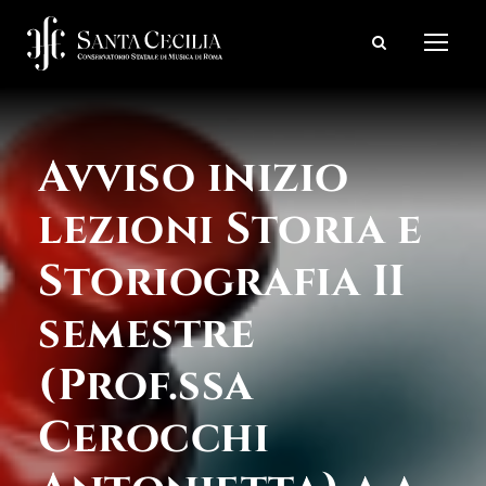
Avviso inizio
lezioni Storia e
Storiografia II
semestre
(Prof.ssa
Cerocchi