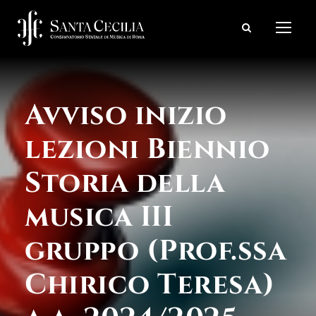
Avviso inizio
lezioni Biennio
Storia della
musica III
gruppo (Prof.ssa
Chirico Teresa)