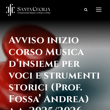
Avviso inizio
corso Musica
d’insieme per
voci e strumenti
storici (Prof.
Fossa’ Andrea)