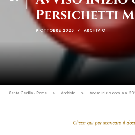
OTT
Persichetti 
9 OTTOBRE 2025
ARCHIVIO
Santa Cecilia - Roma
>
Archivio
>
Avviso inizio corsi a.a. 
Clicca qui per scaricare il do