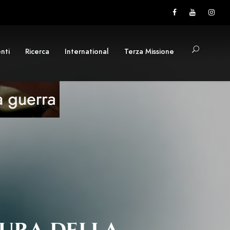
nti
Ricerca
International
Terza Missione
tura della