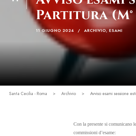
GIU
Partitura (M°
11 GIUGNO 2024
ARCHIVIO
,
ESAMI
Santa Cecilia - Roma
>
Archivio
>
Avviso esami sessione esti
Con la presente si comunicano le 
commissioni d’esame: